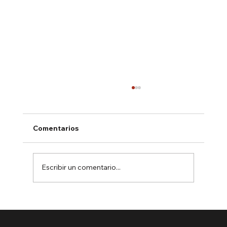
Comentarios
Escribir un comentario...
Puesta en marcha del proyecto
HarWasting: Valorizando residuos