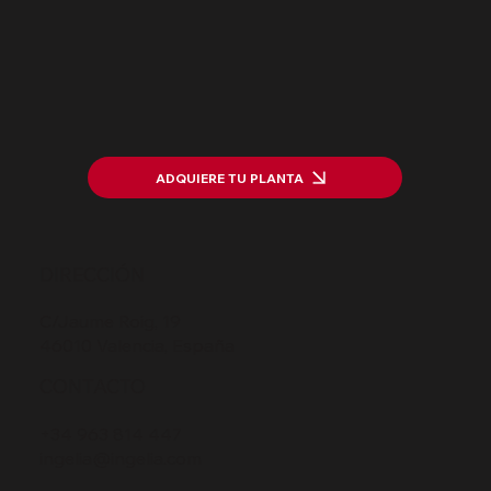
ADQUIERE TU PLANTA
DIRECCIÓN
C/Jaume Roig, 19
46010 Valencia, España
CONTACTO
+34 963 814 447
ingelia@ingelia.com