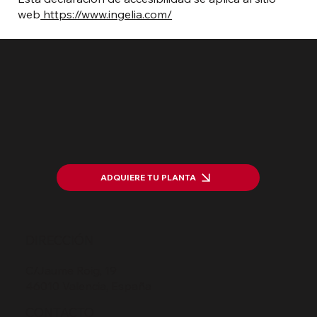
web
https://www.ingelia.com/
ADQUIERE TU PLANTA
DIRECCIÓN
C/Jaume Roig, 19
46010 Valencia, España
CONTACTO