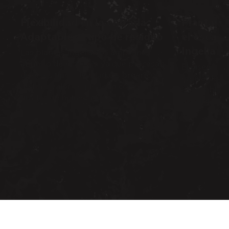
Flexibilidad en la entrada
Plantas m
Adaptable al tipo de residuo
el escala
IngeliaH
Las plantas IngeliaHTC amplían el
abanico de residuos, ya que procesan
El diseño de
diversos tipos de residuos orgánicos
escalable, d
de bajo valor, sólidos y/o con altos
adaptable a
grados de humedad.
del cliente.