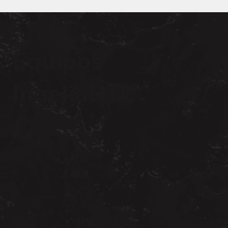
Equipos
IngeliaHTC