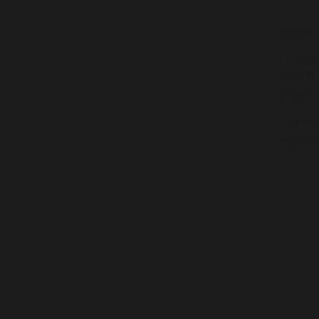
DIRE
C/Jaum
46010 
CONT
+34 96
ingelia