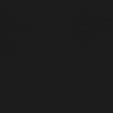
CCIÓN
ENLACES A
Política de Privacida
e Roig, 19
Política de Cookies
Valencia, España
Declaración de Acces
ACTO
Aviso Legal
Mapa Web
3 814 447
@ingelia.com