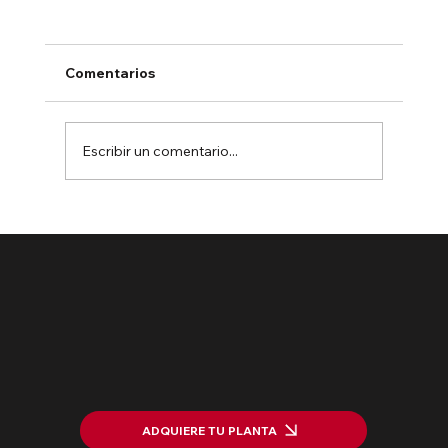
Comentarios
Escribir un comentario...
Puesta en marcha del proyecto
HarWasting: Valorizando residuos
ADQUIERE TU PLANTA