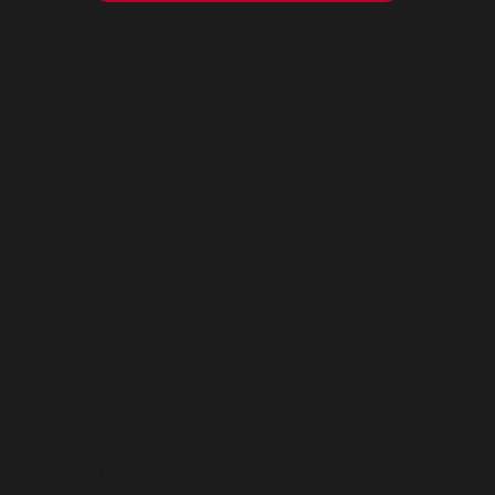
DIRECCIÓN
C/Jaume Roig, 19
46010 Valencia, España
CONTACTO
+34 963 814 447
ingelia@ingelia.com
ENLACES A
Política de Privacidad
Política de Cookies
Declaración de Accesibilidad
Aviso Legal
Mapa Web