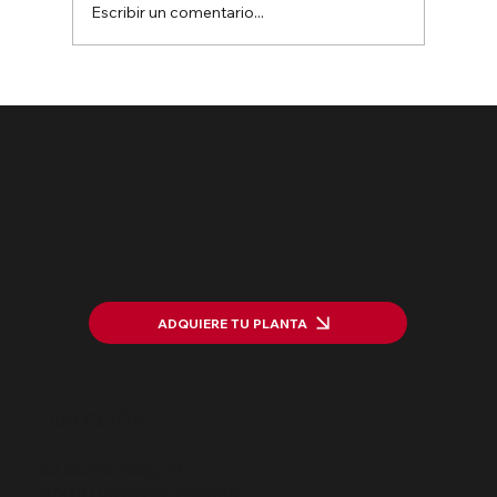
Escribir un comentario...
Puesta en marcha del proyecto
HarWasting: Valorizando residuos
ADQUIERE TU PLANTA
DIRECCIÓN
C/Jaume Roig, 19
46010 Valencia, España