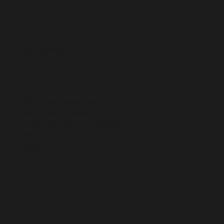
CONTACTO
+34 963 814 447
ingelia@ingelia.com
ENLACES A
Política de Privacidad
Política de Cookies
Declaración de Accesibilidad
Aviso Legal
Mapa Web