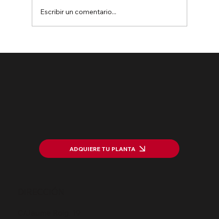
Escribir un comentario...
Puesta en marcha del proyecto
HarWasting: Valorizando residuos
ADQUIERE TU PLANTA
DIRECCIÓN
C/Jaume Roig, 19